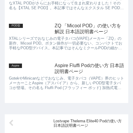
なXTAL PODがさらにお手軽になって生まれ変わりました！その
名も【XTAL SE POD】。本記事ではそんなエクスタル SE PODの
使い方、細かい注意点などについて...
ZQ 「Micool POD」の使い方を
POD型
解説 日本語説明書ページ
XTALシリーズでおなじみの電子タバコ(VAPE)メーカー「ZQ」の
新作、Micool POD。ボタン操作が一切必要ない、コンパクトでお
手軽なPOD型デバイス。本記事ではそんなミクールPODの細かい
使い方、使用方法、注意点などについて解説。
Aspire Fluffi Podの使い方 日本語
Aspire
説明書ページ
GotekやMinicanなどでおなじみ、電子タバコ（VAPE）界のヒット
メーカーことAspire（アスパイア）から、新しいPOD型電子タバ
コが登場。その名も Fluffi Pod (フラッフィー ポッド) 加熱式電子
タバコを...
Lostvape Thelema Elite40 Podの使い方
日本語説明書ページ