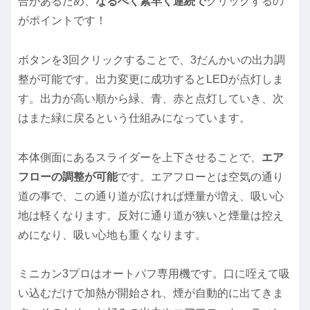
合があるため、
なるべく素早く連続で
クリックするの
がポイントです！
ボタンを3回クリックすることで、3だんかいの出力調
整が可能です。出力変更に成功するとLEDが点灯しま
す。出力が高い順から緑、青、赤と点灯していき、次
はまた緑に戻るという仕組みになっています。
本体側面にあるスライダーを上下させることで、
エア
フローの調整が可能
です。エアフローとは空気の通り
道の事で、この通り道が広ければ煙量が増え、吸い心
地は軽くなります。反対に通り道が狭いと煙量は控え
めになり、吸い心地も重くなります。
ミニカン3プロはオートパフ専用機です。口に咥えて吸
い込むだけで加熱が開始され、煙が自動的に出てきま