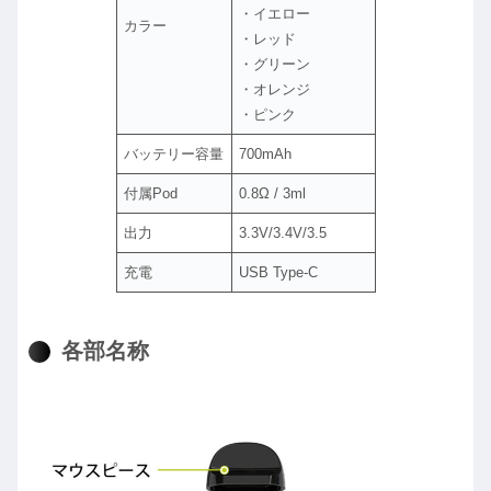
・イエロー
カラー
・レッド
・グリーン
・オレンジ
・ピンク
バッテリー容量
700mAh
付属Pod
0.8Ω / 3ml
出力
3.3V/3.4V/3.5
充電
USB Type-C
各部名称