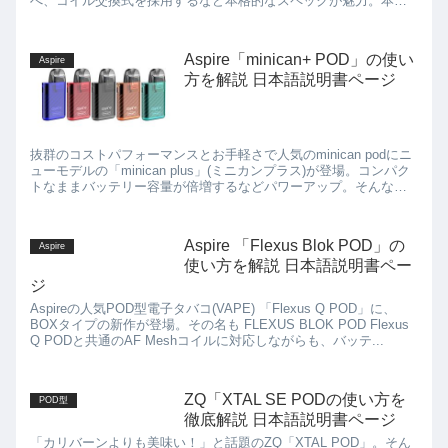
べ、コイル交換式を採用するなど本格的なスペックが魅力。本記
事ではカリバーンGK2の使用方法や注意点について解説。
Aspire「minican+ POD」の使い
Aspire
方を解説 日本語説明書ページ
抜群のコストパフォーマンスとお手軽さで人気のminican podにニ
ューモデルの「minican plus」(ミニカンプラス)が登場。コンパク
トなままバッテリー容量が倍増するなどパワーアップ。そんな
minican+の使い方、使用方法などを解説。
Aspire 「Flexus Blok POD」の
Aspire
使い方を解説 日本語説明書ペー
ジ
Aspireの人気POD型電子タバコ(VAPE) 「Flexus Q POD」に、
BOXタイプの新作が登場。その名も FLEXUS BLOK POD Flexus
Q PODと共通のAF Meshコイルに対応しながらも、バッテ...
ZQ「XTAL SE PODの使い方を
POD型
徹底解説 日本語説明書ページ
「カリバーンよりも美味い！」と話題のZQ「XTAL POD」。そん