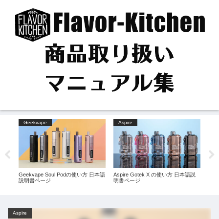
Geekvape
Aspire
P
使い方を
Geekvape Soul Podの使い方 日本語
Aspire Gotek X の使い方 日本語説
Uwe
説明書ページ
明書ページ
本語
Aspire