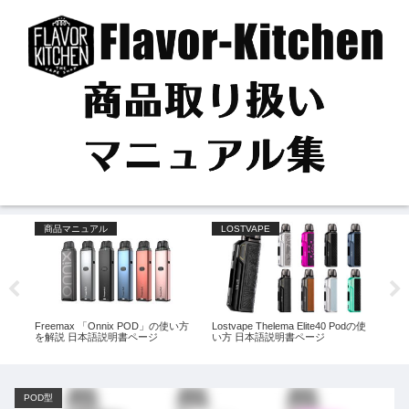
商品マニュアル
LOSTVAPE
L
の使い
Freemax 「Onnix POD」の使い方
Lostvape Thelema Elite40 Podの使
LOS
ルペ
を解説 日本語説明書ページ
い方 日本語説明書ページ
の使
ジ
POD型