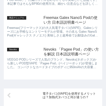
本記事ではそんなBP80の使用方法、細かい注意点などを詳しく解
説していきます。
Freemax Galex NanoS Podの使
商品マニュアル
い方 日本語説明書ページ
Freemax(フリーマックス)の大人気電子タバコ(VAPE)、Galexシリ
ーズにお手軽なエントリーモデルが登場。その名も Galex NanoS
Pod(ギャレックス ナノエス) 美味しさと超寿命でお馴染みのGalex
P...
Nevoks 「Pagee Pod」の使い方
Nevoks
を解説 日本語説明書ページ
VEEGO PODシリーズで人気のブランド、Nevoks(ネボックス)か
ら新しいPOD型VAPE「Pagee Pod」(ペイジーポッド)が登場しま
した。 コンパクトなカードタイプのボディに950mAhの大容量バ
ッテリーを内蔵したパワ...
電子タバコ(VAPE)を使用するメリット
は？加熱式タバコと何が違うの？