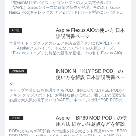
「究極のMTLデバイス」がコンセプトの大人気電子タバコ
（VAPE）Galexシリーズに待望の新作が登場。その名も Galex
Nano2 Pod(ギャレックス ナノ2 ポッド) カード型のコンパクトな
Pod型電子タバコで、90...
Aspire Flexus AIOの使い方 日本
AIO型
語説明書ページ
世界でもトップクラスのシェアを誇る電子タバコ(VAPE)メーカ
ー、Aspire(アスパイア)。そんなアスパイアの人気シリーズ、
「Flexusシリーズ」に待望の新作が登場。その名も Flexus AIO(フ
レクサス エーアイオー) ...
INNOKIN 「KLYPSE POD」の
INNOKIN
使い方を解説 日本語説明書ペー
ジ
キャップで吸い口を保護できるPOD、INNOKIN KLYPSE POD(イ
ノキン クリプスポッド)。お手軽な使い心地と、吸い口が清潔な安
心感で大人気の電子タバコ(VAPE)。本ページはKLYPSE PODの使
用方法を解説した日本語マニュアルページです。
Aspire 「BP80 MOD POD」の使
POD型
用方法 細かい注意点などを解説
PODながらもMOD顔負けの性能を誇る大ヒット商品Aspire「BP80
POD MOD」。付属のコイルもめちゃくちゃ美味しいと話題です。