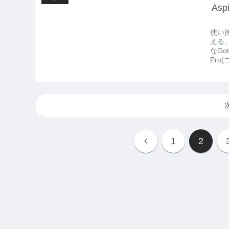
As
使い
える
なGo
Pro(
1
2