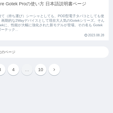
pire Gotek Proの使い方 日本語説明書ページ
捨て（持ち運び）シーシャとしても、POD型電子タバコとしても使
、画期的な2Wayデバイスとして現在大人気のGotekシリーズ。そん
tekに、性能が大幅に強化された新モデルが登場。その名も Gotek
ゴーテック...
2023.08.28
次のページ
3
4
…
10