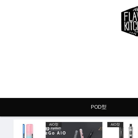
POD型
Aspire
LOSTVAPE