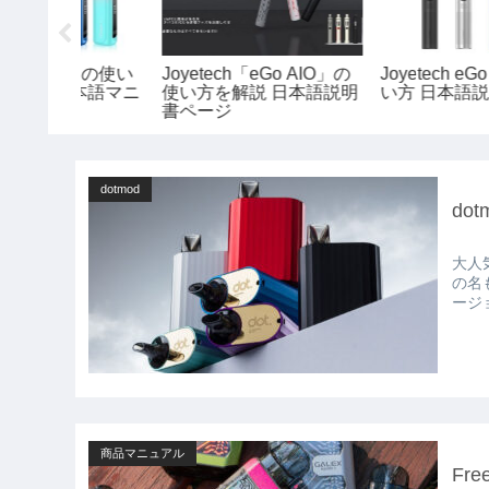
 X の使い方
Aspire「Nautilus Prime X
Lostvape Thelema
ージ
POD」の使用方法 細かい
Elite40 Podの使い方 
注意点などを徹底解説
語説明書ページ
dotmod
do
大人気
の名も Switch Nano Pod(スイッチ ナノ ポッド) Sw
ージ
商品マニュアル
Fr