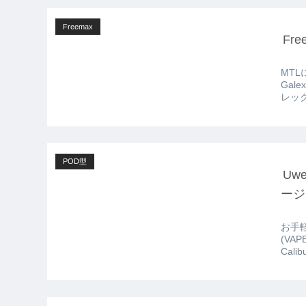
Freemax
Fr
MT
Galex
POD型
Uwe
ージ
お手
(VA