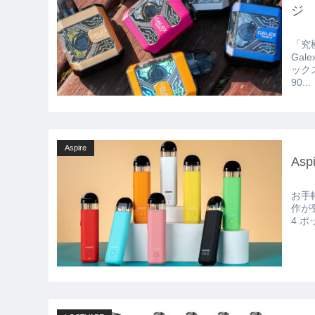
ジ
「究
Galex
ックス ナノ2 
90...
Aspire
As
お手
作が登場しました