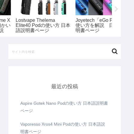
WELL 「CALIBURN
Aspire Gotek Sの使い方
UWELL 
OKO POD」の使用方法
日本語説明書ページ
の使い方
細かい注意点などを解説
ージ
最近の投稿
Aspire Gotek Nano Podの使い方 日本語説明書
ページ
Vaporesso Xros4 Mini Podの使い方 日本語説
明書ページ