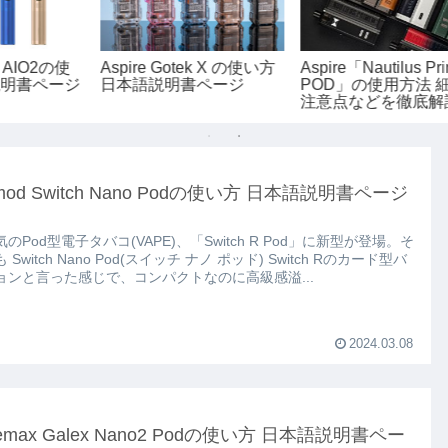
Joyetech「eGo POD」の
VooPoo DRAG NANO2
U
日本
使い方を解説 日本語説
POD の使い方を徹底解説
K
明書ページ
日本語マニュアルページ
tmod Switch Nano Podの使い方 日本語説明書ページ
のPod型電子タバコ(VAPE)、「Switch R Pod」に新型が登場。そ
itch Rのカード型バ
ョンと言った感じで、コンパクトなのに高級感溢...
2024.03.08
eemax Galex Nano2 Podの使い方 日本語説明書ペー