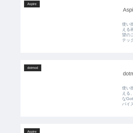
Aspire
As
使い
える画
望のニューモ
テック 
dotmod
do
使い
える
なG
バイス
Aspire