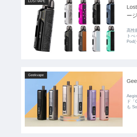
LOSTVAPE
Los
ー
高性能
トべイプ
Geekvape
Ge
Ae
ド「