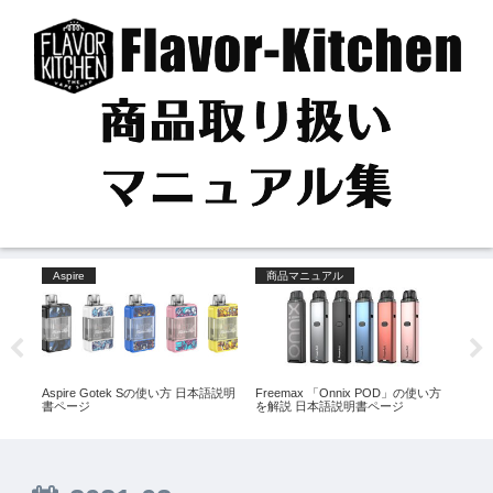
Aspire
商品マニュアル
P
方を
Aspire Gotek Sの使い方 日本語説明
Freemax 「Onnix POD」の使い方
Uwe
書ページ
を解説 日本語説明書ページ
本語