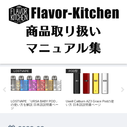
LOSTVAPE
POD型
P
の使
LOSTVAPE 「URSA BABY POD」
Uwell Caliburn AZ3 Grace Podの使
ZQ
の使い方を解説 日本語説明書ペー
い方 日本語説明書ページ
日本
ジ