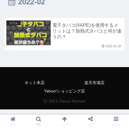
2022-02
コラム
電子タバコ(VAPE)を使用するメ
リットは？加熱式タバコと何が違
うの？
2022.02.18
ネット本店
楽天市場店
Yahoo!ショッピング店
Ⓒ 2021 Flavor-Kitchen
ホーム
検索
トップ
シェア
メニュー