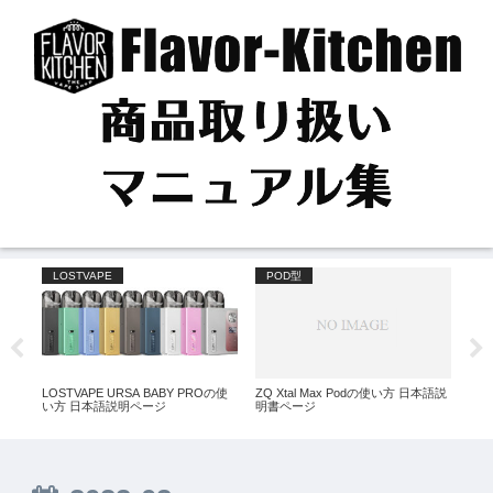
LOSTVAPE
POD型
P
使い
LOSTVAPE URSA BABY PROの使
ZQ Xtal Max Podの使い方 日本語説
UWE
ルペ
い方 日本語説明ページ
明書ページ
日本